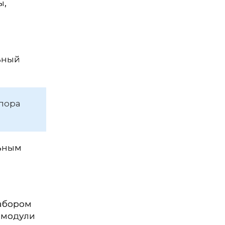
ы,
льный
апора
льным
набором
 модули