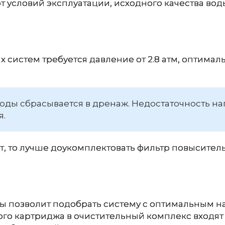
т условий эксплуатации, исходного качества вод
 систем требуется давление от 2.8 атм, оптима
воды сбрасывается в дренаж. Недостаточность н
я.
ет, то лучше доукомплектовать фильтр повысите
 позволит подобрать систему с оптимальным 
го картриджа в очистительный комплекс входят