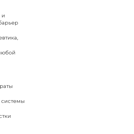
 и
 барьер
евтика,
 любой
траты
е системы
стки