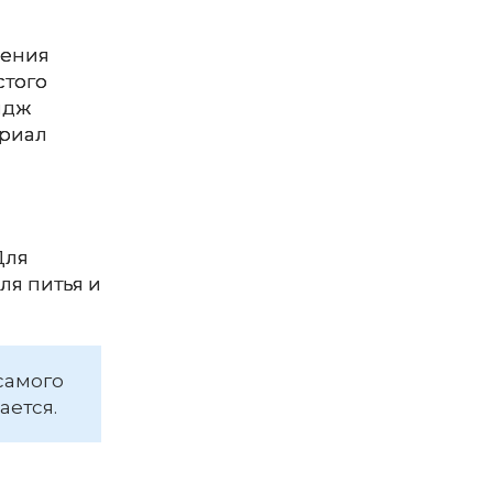
жения
стого
идж
ериал
Для
ля питья и
самого
ается.