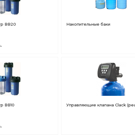
тр ВВ20
Накопительные баки
.
р ВВ10
Управляющие клапана Clack (ре
.