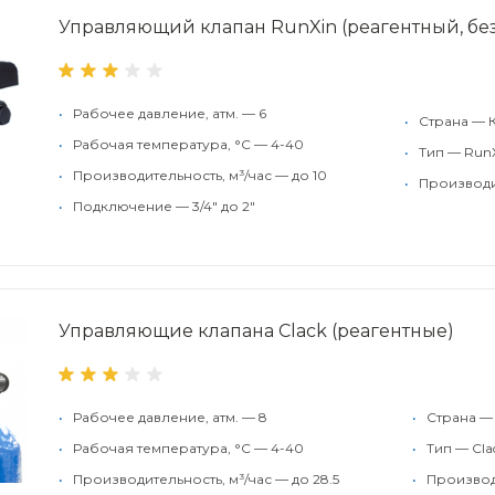
Управляющий клапан RunXin (реагентный, бе
•
Рабочее давление, атм. — 6
•
Страна — 
•
Рабочая температура, °С — 4-40
•
Тип — Run
•
Производительность, м³/час — до 10
•
Производи
•
Подключение — 3/4" до 2"
Управляющие клапана Clack (реагентные)
•
Рабочее давление, атм. — 8
•
Страна 
•
Рабочая температура, °С — 4-40
•
Тип — Cla
•
Производительность, м³/час — до 28.5
•
Производ