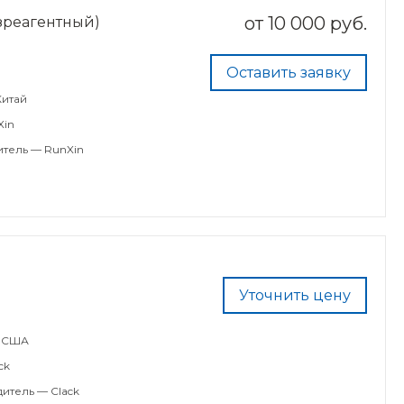
от
10 000 руб.
зреагентный)
Оставить заявку
Китай
Xin
тель — RunXin
Уточнить цену
— США
ck
итель — Clack