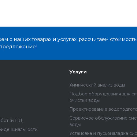
м о наших товарах и услугах, рассчитаем стоимост
предложение!
Услуги
Химический анализ воды
Подбор оборудования для с
очистки воды
Проектирование водоподгот
Сервисное обслуживание сис
аботки ПД
воды
фиденциальности
Установка и пусконаладка си