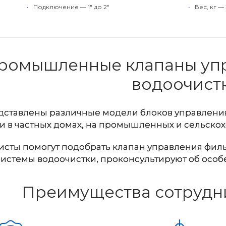
•
Подключение — 1" до 2"
•
Вес, кг — 2
ромышленные клапаны уп
водоочист
едставлены различные модели блоков управления
и в частных домах, на промышленных и сельскох
сты помогут подобрать клапан управления филь
системы водоочистки, проконсультируют об особ
Преимущества сотрудни