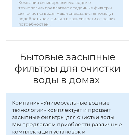
Компания «Универсальные водные
технологии» предлагает осадочные фильтры
для очистки воды. Наши специалисты помогут
подобрать вам фильтр в зависимости от ваших
потребностей...
•
Рабочее давление, атм. — 6
•
Рабочая температура, °С — 37.8
Бытовые засыпные
•
Производительность, м³/час — 0,8-2,5
фильтры для очистки
•
Подключение — 1"
воды в домах
•
Степень фильтрации, мкм — 25
Компания «Универсальные водные
технологии» комплектует и продает
засыпные фильтры для очистки воды.
Мы предлагаем приобрести различные
комплектации установок и