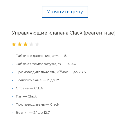
Уточнить цену
Управляющие клапана Clack (реагентные)
•
Рабочее давление, атм. — 8
•
Рабочая температура, °С — 4-40
•
Производительность, м³/час — до 28.5
•
Подключение — 1" до 2"
•
Страна — США
•
Тип — Clack
•
Производитель — Clack
•
Вес, кг — 2.1 до 12.7