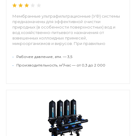
Мембранные ультрафильтрационные (УФ) системы
предназначены для эффективной очистки
природных (в особенности поверхностных) вод и
вод хозяйственно-питьевого назначения от
взвешенных коллоидных примесей,
микроорганизмов и вирусов. При правильно
подобра...
•
Рабочее давление, атм. — 3,5
•
Производительность, м³/час — от 0,3 до 2 000