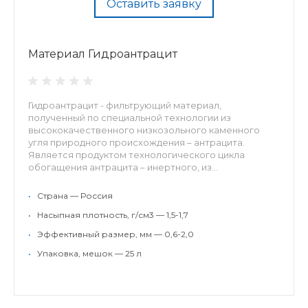
Оставить заявку
Материал Гидроантрацит
Гидроантрацит - фильтрующий материал,
полученный по специальной технологии из
высококачественного низкозольного каменного
угля природного происхождения – антрацита.
Является продуктом технологического цикла
обогащения антрацита – инертного, из...
•
Страна — Россия
•
Насыпная плотность, г/см3 — 1,5-1,7
•
Эффективный размер, мм — 0,6-2,0
•
Упаковка, мешок — 25 л