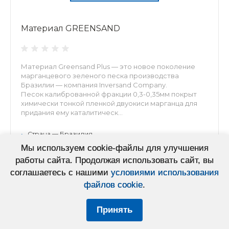
Материал GREENSAND
Материал Greensand Plus — это новое поколение
марганцевого зеленого песка производства
Бразилии — компания Inversand Company.
Песок калиброванной фракции 0,3-0,35мм покрыт
химически тонкой пленкой двуокиси марганца для
придания ему каталитическ...
•
Страна — Бразилия
Мы используем cookie-файлы для улучшения
•
Насыпная плотность, г/см3 — 1,36-1,39
работы сайта. Продолжая использовать сайт, вы
•
Эффективный размер, мм — 0,3-0,35
соглашаетесь с нашими
условиями использования
•
Удельный вес, г/см3 — 2.4
файлов cookie
.
•
Упаковка, мешок — 14,3 л (20кг)
•
Производитель — Clack
Принять