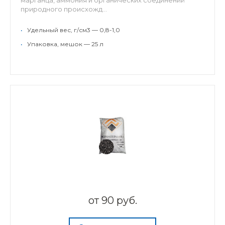
марганца, аммония и органических соединений
природного происхожд...
•
Удельный вес, г/см3 — 0,8-1,0
•
Упаковка, мешок — 25 л
от
90 руб.