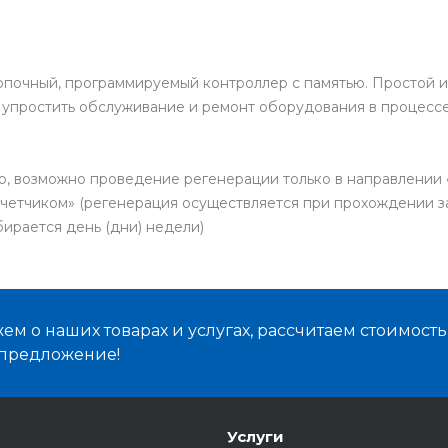
нопочный, программируемый контроллер с памятью. Простой 
 упростить обслуживание и ремонт оборудования в процессе
р, возможно проведение регенерации только в направлении 
счетчиком» (регенерация осуществляется при прохождении 
бирается день (дни) недели)
м о наших товарах и услугах, рассчитаем стоимост
предложение!
Услуги