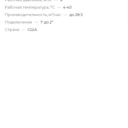
Рабочая температура, °С
—
4-40
Производительность, м³/час
—
до 28.5
Подключение
—
1" до 2"
Страна
—
США